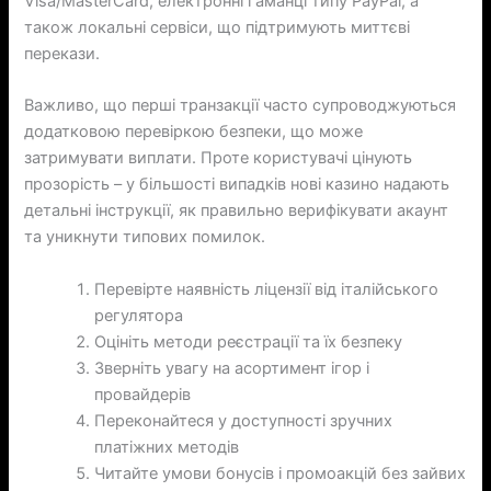
Visa/MasterCard, електронні гаманці типу PayPal, а
також локальні сервіси, що підтримують миттєві
перекази.
Важливо, що перші транзакції часто супроводжуються
додатковою перевіркою безпеки, що може
затримувати виплати. Проте користувачі цінують
прозорість – у більшості випадків нові казино надають
детальні інструкції, як правильно верифікувати акаунт
та уникнути типових помилок.
Перевірте наявність ліцензії від італійського
регулятора
Оцініть методи реєстрації та їх безпеку
Зверніть увагу на асортимент ігор і
провайдерів
Переконайтеся у доступності зручних
платіжних методів
Читайте умови бонусів і промоакцій без зайвих