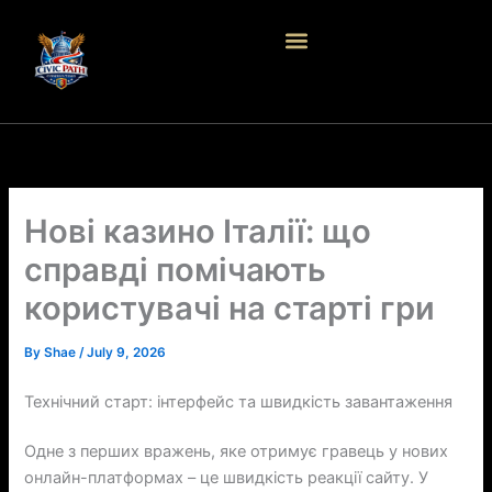
Skip
to
content
Нові казино Італії: що
справді помічають
користувачі на старті гри
By
Shae
/
July 9, 2026
Технічний старт: інтерфейс та швидкість завантаження
Одне з перших вражень, яке отримує гравець у нових
онлайн-платформах – це швидкість реакції сайту. У