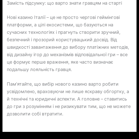
Замість підсумку: що варто знати гравцям на старті
Нові казино Італії – це не просто чергові геймінгові
платформи, а цілі екосистеми, що базуються на
сучасних технологіях і прагнуть створити зручний,
безпечний і прозорий користувацький досвід. Від
швидкості завантаження до вибору платіжних методів,
від дизайну ігор до механізмів відповідальної гри – все
це формує перше враження, яке часто визначає
подальшу лояльність гравця.
Пам’ятайте, що вибір нового казино варто робити
усвідомлено, враховуючи не лише яскраву обгортку, а
й технічні та юридичні аспекти. А головне – ставитись
до гри з розумінням і не ризикувати тим, що не можете
дозволити собі втратити.