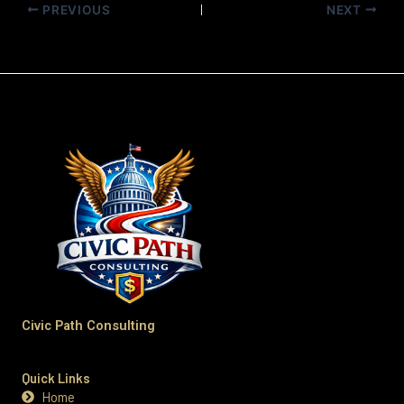
PREVIOUS
NEXT
Civic Path Consulting
Quick Links
Home