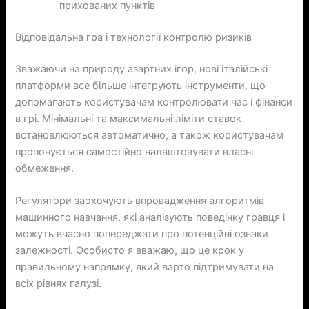
прихованих пунктів
Відповідальна гра і технології контролю ризиків
Зважаючи на природу азартних ігор, нові італійські
платформи все більше інтегрують інструменти, що
допомагають користувачам контролювати час і фінанси
в грі. Мінімальні та максимальні ліміти ставок
встановлюються автоматично, а також користувачам
пропонується самостійно налаштовувати власні
обмеження.
Регулятори заохочують впровадження алгоритмів
машинного навчання, які аналізують поведінку гравця і
можуть вчасно попереджати про потенційні ознаки
залежності. Особисто я вважаю, що це крок у
правильному напрямку, який варто підтримувати на
всіх рівнях галузі.