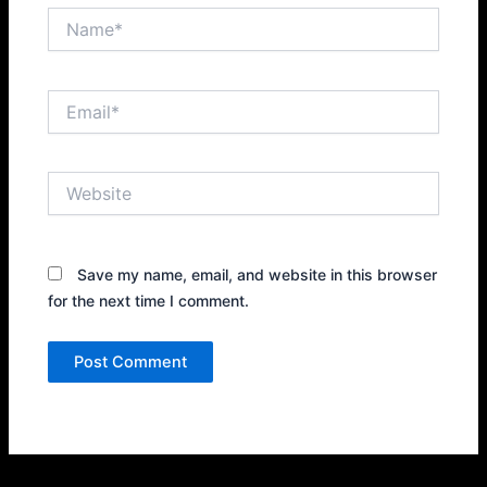
Name*
Email*
Website
Save my name, email, and website in this browser
for the next time I comment.