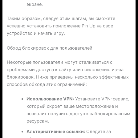
экране.
Таким образом, следуя этим шагам, вы сможете
успешно установить приложение Pin Up на свое
устройство и начать игру.
Обход блокировок для пользователей
Некоторые пользователи могут сталкиваться с
проблемами доступа к сайту или приложению из-за
блокировок. Ниже приведены несколько эффективных
способов обхода этих ограничений:
Использование VPN:
Установите VPN-сервис,
который скроет ваше местоположение и
позволит получить доступ к заблокированным
ресурсам.
Альтернативные ссылки:
Следите за