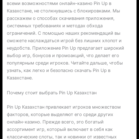
всеми возможностями онлайн-казино Pin Up в
Казахстане, не столкнувшись с блокировками. Мы
расскажем о способах скачивания приложения,
системных требованиях и методах обхода
ограничений. С помощью наших рекомендаций вы
сможете наслаждаться игрой без лишних хлопот и
неудобств. Приложение Pin Up предлагает широкий
выбор игр, бонусов и промоакций, что делает его
популярным среди игроков. Читайте дальше, чтобы
узнать, как легко и безопасно скачать Pin Up в
Казахстане.
Почему стоит выбрать Pin Up Казахстан
Pin Up Казахстан привлекает игроков множеством
факторов, которые выделяют его среди других
онлайн-казино. Прежде всего, это богатый
ассортимент игр, который включает в себя как
классические слоты, так и новинки от известных