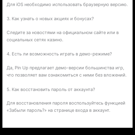
Для iOS необходимо использовать браузерную версию.
3. Как узнать о новых акциях и бонусах?
Следите за новостями на официальном сайте или в
социальных сетях казино.
4. Есть ли возможность играть в демо-режиме?
Да, Pin Up предлагает демо-версии большинства игр,
что позволяет вам ознакомиться с ними без вложений.
5. Как восстановить пароль от аккаунта?
Для восстановления пароля воспользуйтесь функцией
«Забыли пароль?» на странице входа в аккаунт.