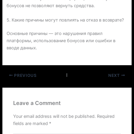
бонусов не позволяют вернуть средства.
5. Какие причины могут повлиять на отказ в возврате?
Основные причины — это нарушения правил
платформы, использование бонусов или ошибки в
вводе данных.
PREVIOUS
NEXT
Leave a Comment
Your email address will not be published.
Required
fields are marked
*