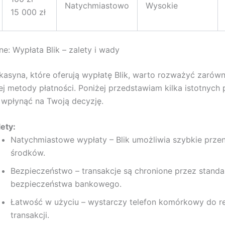
Natychmiastowo
Wysokie
15 000 zł
ne: Wypłata Blik – zalety i wady
kasyna, które oferują wypłatę Blik, warto rozważyć zarówn
tej metody płatności. Poniżej przedstawiam kilka istotnych
wpłynąć na Twoją decyzję.
lety:
Natychmiastowe wypłaty – Blik umożliwia szybkie prze
środków.
Bezpieczeństwo – transakcje są chronione przez standa
bezpieczeństwa bankowego.
Łatwość w użyciu – wystarczy telefon komórkowy do rea
transakcji.