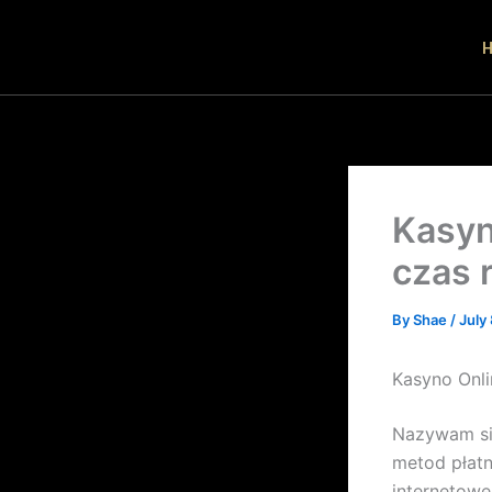
Skip
to
content
Kasyno
czas r
By
Shae
/
July
Kasyno Onlin
Nazywam się
metod płatn
internetowe,