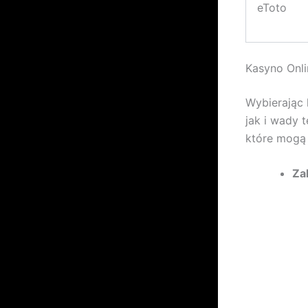
eToto
Kasyno Onli
Wybierając 
jak i wady 
które mogą 
Za