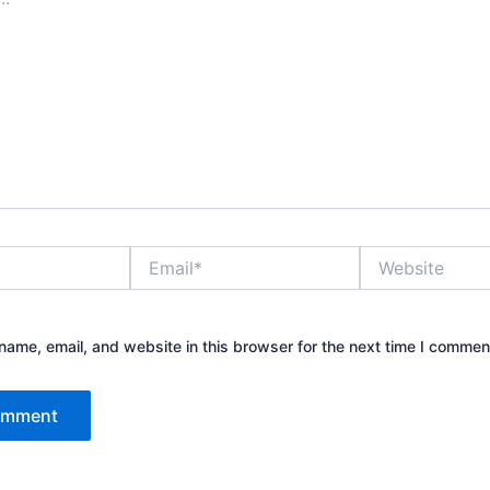
Email*
Website
ame, email, and website in this browser for the next time I commen