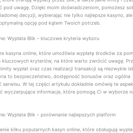
ąć pod uwagę. Dzięki moim doświadczeniom, pomożesz so
iadomej decyzji, wybierając nie tylko najlepsze kasyno, al
 optymalną opcję pod kątem Twoich potrzeb.
ne: Wypłata Blik – kluczowe kryteria wyboru
e kasyna online, które umożliwia wypłatę środków za pom
lka kluczowych kryteriów, na które warto zwrócić uwagę. Pr
imity wypłat oraz czas realizacji transakcji są niezwykle is
eria to bezpieczeństwo, dostępność bonusów oraz ogólna
 serwisu. W tej części artykułu dokładnie omówię te aspek
ć wyczerpujące informacje, które pomogą Ci w wyborze n
ne: Wypłata Blik – porównanie najlepszych platform
enie kilku popularnych kasyn online, które obsługują wypła