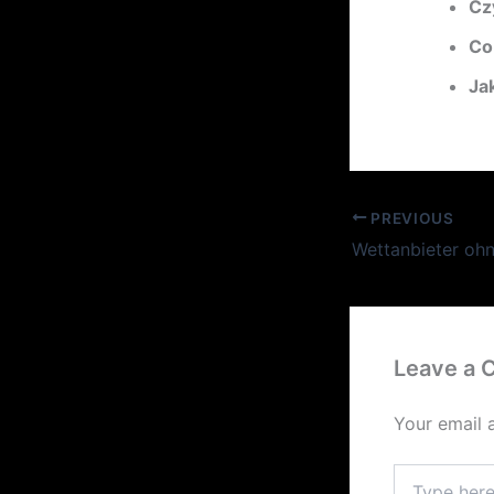
Cz
Co
Ja
PREVIOUS
Leave a
Your email 
Type