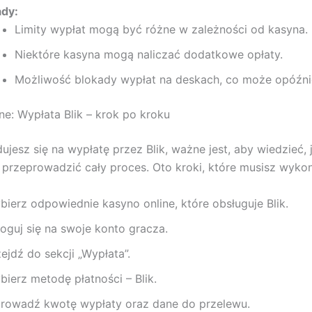
dy:
Limity wypłat mogą być różne w zależności od kasyna.
Niektóre kasyna mogą naliczać dodatkowe opłaty.
Możliwość blokady wypłat na deskach, co może opóźni
ne: Wypłata Blik – krok po kroku
ujesz się na wypłatę przez Blik, ważne jest, aby wiedzieć, 
przeprowadzić cały proces. Oto kroki, które musisz wyko
bierz odpowiednie kasyno online, które obsługuje Blik.
loguj się na swoje konto gracza.
ejdź do sekcji „Wypłata”.
bierz metodę płatności – Blik.
rowadź kwotę wypłaty oraz dane do przelewu.