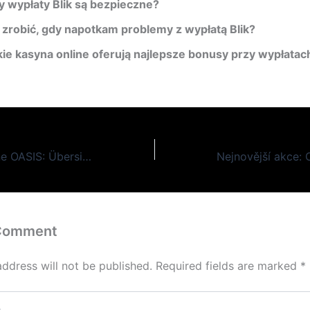
y wypłaty Blik są bezpieczne?
 zrobić, gdy napotkam problemy z wypłatą Blik?
kie kasyna online oferują najlepsze bonusy przy wypłatach
Wettanbieter ohne OASIS: Übersicht über die Zahlungsmethoden
 Comment
address will not be published.
Required fields are marked
*