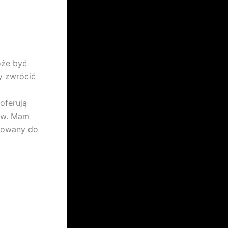
oże być
by zwrócić
ą
oferują
ów. Mam
otowany do