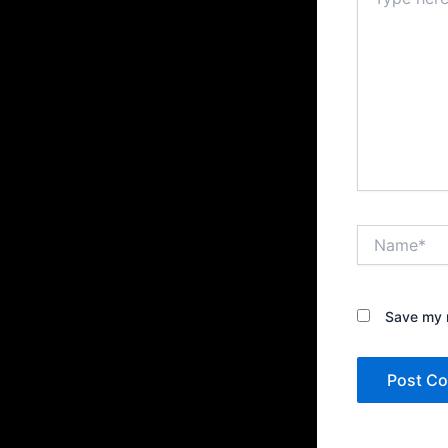
here..
Name*
Save my n