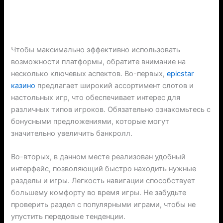
Чтобы максимально эффективно использовать
возможности платформы, обратите внимание на
несколько ключевых аспектов. Во-первых,
epicstar
казино
предлагает широкий ассортимент слотов и
настольных игр, что обеспечивает интерес для
различных типов игроков. Обязательно ознакомьтесь с
бонусными предложениями, которые могут
значительно увеличить банкролл.
Во-вторых, в данном месте реализован удобный
интерфейс, позволяющий быстро находить нужные
разделы и игры. Легкость навигации способствует
большему комфорту во время игры. Не забудьте
проверить раздел с популярными играми, чтобы не
упустить передовые тенденции.