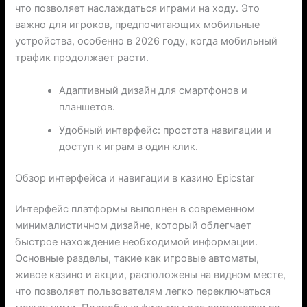
что позволяет наслаждаться играми на ходу. Это
важно для игроков, предпочитающих мобильные
устройства, особенно в 2026 году, когда мобильный
трафик продолжает расти.
Адаптивный дизайн для смартфонов и
планшетов.
Удобный интерфейс: простота навигации и
доступ к играм в один клик.
Обзор интерфейса и навигации в казино Epicstar
Интерфейс платформы выполнен в современном
минималистичном дизайне, который облегчает
быстрое нахождение необходимой информации.
Основные разделы, такие как игровые автоматы,
живое казино и акции, расположены на видном месте,
что позволяет пользователям легко переключаться