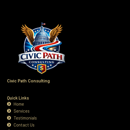
Civic Path Consulting
Quick Links
Home
Services
Testimonials
Contact Us