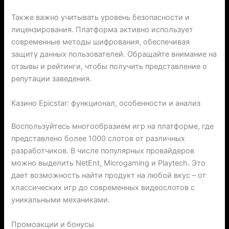
Также важно учитывать уровень безопасности и
лицензирования. Платформа активно использует
современные методы шифрования, обеспечивая
защиту данных пользователей. Обращайте внимание на
отзывы и рейтинги, чтобы получить представление о
репутации заведения.
Казино Epicstar: функционал, особенности и анализ
Воспользуйтесь многообразием игр на платформе, где
представлено более 1000 слотов от различных
разработчиков. В числе популярных провайдеров
можно выделить NetEnt, Microgaming и Playtech. Это
дает возможность найти продукт на любой вкус – от
классических игр до современных видеослотов с
уникальными механиками.
Промоакции и бонусы