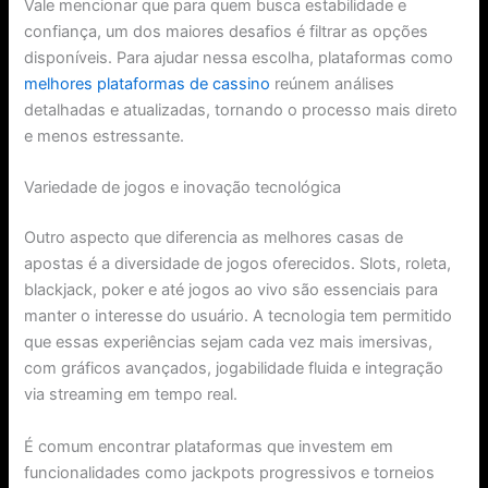
Vale mencionar que para quem busca estabilidade e
confiança, um dos maiores desafios é filtrar as opções
disponíveis. Para ajudar nessa escolha, plataformas como
melhores plataformas de cassino
reúnem análises
detalhadas e atualizadas, tornando o processo mais direto
e menos estressante.
Variedade de jogos e inovação tecnológica
Outro aspecto que diferencia as melhores casas de
apostas é a diversidade de jogos oferecidos. Slots, roleta,
blackjack, poker e até jogos ao vivo são essenciais para
manter o interesse do usuário. A tecnologia tem permitido
que essas experiências sejam cada vez mais imersivas,
com gráficos avançados, jogabilidade fluida e integração
via streaming em tempo real.
É comum encontrar plataformas que investem em
funcionalidades como jackpots progressivos e torneios