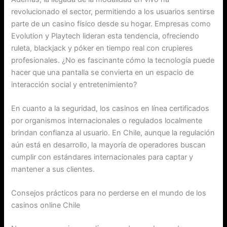
revolucionado el sector, permitiendo a los usuarios sentirse
parte de un casino físico desde su hogar. Empresas como
Evolution y Playtech lideran esta tendencia, ofreciendo
ruleta, blackjack y póker en tiempo real con crupieres
profesionales. ¿No es fascinante cómo la tecnología puede
hacer que una pantalla se convierta en un espacio de
interacción social y entretenimiento?
En cuanto a la seguridad, los casinos en línea certificados
por organismos internacionales o regulados localmente
brindan confianza al usuario. En Chile, aunque la regulación
aún está en desarrollo, la mayoría de operadores buscan
cumplir con estándares internacionales para captar y
mantener a sus clientes.
Consejos prácticos para no perderse en el mundo de los
casinos online Chile