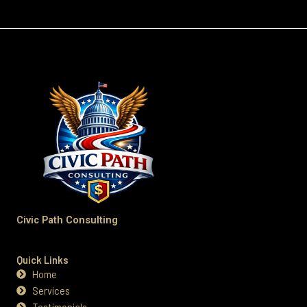
Civic Path Consulting
Quick Links
Home
Services