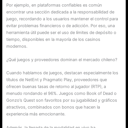
Por ejemplo, en plataformas confiables es común
encontrar una sección dedicada a la responsabilidad de
juego, recordando a los usuarios mantener el control para
evitar problemas financieros o de adicción. Por eso, una
herramienta útil puede ser el uso de límites de depósito o
tiempo, disponibles en la mayoría de los casinos
modernos.
¿Qué juegos y proveedores dominan el mercado chileno?
Cuando hablamos de juegos, destacan especialmente los
títulos de NetEnt y Pragmatic Play, proveedores que
ofrecen buenas tasas de retorno al jugador (RTP), a
menudo rondando el 96%. Juegos como Book of Dead o
Gonzo’s Quest son favoritos por su jugabilidad y gráficos
atractivos, combinados con bonos que hacen la
experiencia más emocionante.
Además, la llegada de la modalidad en vivo ha