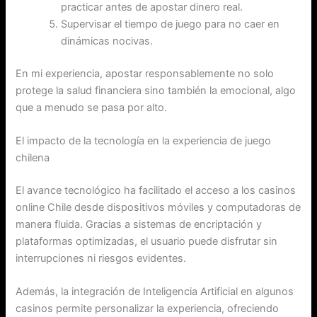
practicar antes de apostar dinero real.
Supervisar el tiempo de juego para no caer en
dinámicas nocivas.
En mi experiencia, apostar responsablemente no solo
protege la salud financiera sino también la emocional, algo
que a menudo se pasa por alto.
El impacto de la tecnología en la experiencia de juego
chilena
El avance tecnológico ha facilitado el acceso a los casinos
online Chile desde dispositivos móviles y computadoras de
manera fluida. Gracias a sistemas de encriptación y
plataformas optimizadas, el usuario puede disfrutar sin
interrupciones ni riesgos evidentes.
Además, la integración de Inteligencia Artificial en algunos
casinos permite personalizar la experiencia, ofreciendo