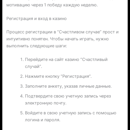
мотивацию через 1 победу каждую неделю.
Регистрация и вход в казино
Процесс регистрации в “Счастливом случае” прост и
интуитивно понятен. Чтобы начать играть, нужно
выполнить следующие шаги:
Перейдите на сайт казино “Счастливый
случай”.
Нажмите кнопку “Регистрация”.
Заполните анкету, указав личные данные.
Подтвердите свою учетную запись через
электронную почту.
Войдите в свою учетную запись с помощью
логина и пароля.