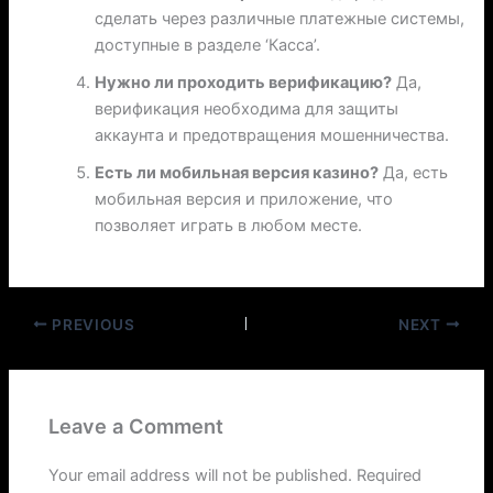
сделать через различные платежные системы,
доступные в разделе ‘Касса’.
Нужно ли проходить верификацию?
Да,
верификация необходима для защиты
аккаунта и предотвращения мошенничества.
Есть ли мобильная версия казино?
Да, есть
мобильная версия и приложение, что
позволяет играть в любом месте.
PREVIOUS
NEXT
Leave a Comment
Your email address will not be published.
Required