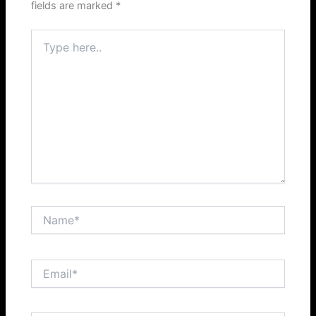
fields are marked
*
Type
here..
Name*
Email*