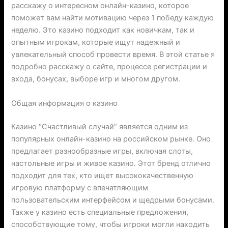
расскажу о интересном онлайн-казино, которое
поможет вам найти мотивацию через 1 победу каждую
неделю. Это казино подходит как новичкам, так и
опытным игрокам, которые ищут надежный и
увлекательный способ провести время. В этой статье я
подробно расскажу о сайте, процессе регистрации и
входа, бонусах, выборе игр и многом другом.
Общая информация о казино
Казино “Счастливый случай” является одним из
популярных онлайн-казино на российском рынке. Оно
предлагает разнообразные игры, включая слоты,
настольные игры и живое казино. Этот бренд отлично
подходит для тех, кто ищет высококачественную
игровую платформу с впечатляющим
пользовательским интерфейсом и щедрыми бонусами.
Также у казино есть специальные предложения,
способствующие тому, чтобы игроки могли находить