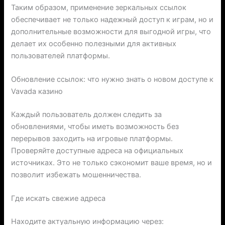
Таким образом, применение зеркальных ссылок
обеспечивает не только надежный доступ к играм, но и
дополнительные возможности для выгодной игры, что
делает их особенно полезными для активных
пользователей платформы.
Обновление ссылок: что нужно знать о новом доступе к
Vavada казино
Каждый пользователь должен следить за
обновлениями, чтобы иметь возможность без
перерывов заходить на игровые платформы.
Проверяйте доступные адреса на официальных
источниках. Это не только сэкономит ваше время, но и
позволит избежать мошенничества.
Где искать свежие адреса
Находите актуальную информацию через: