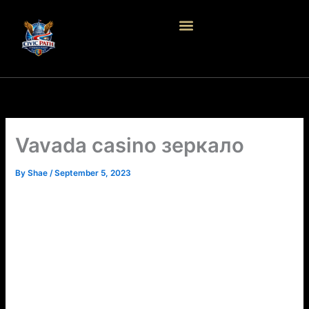
Skip
to
content
Vavada casino зеркало
By
Shae
/
September 5, 2023