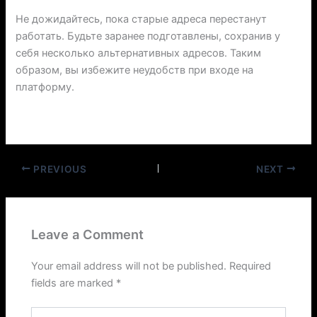
Не дожидайтесь, пока старые адреса перестанут
работать. Будьте заранее подготавлены, сохранив у
себя несколько альтернативных адресов. Таким
образом, вы избежите неудобств при входе на
платформу.
PREVIOUS
NEXT
Leave a Comment
Your email address will not be published.
Required
fields are marked
*
Type