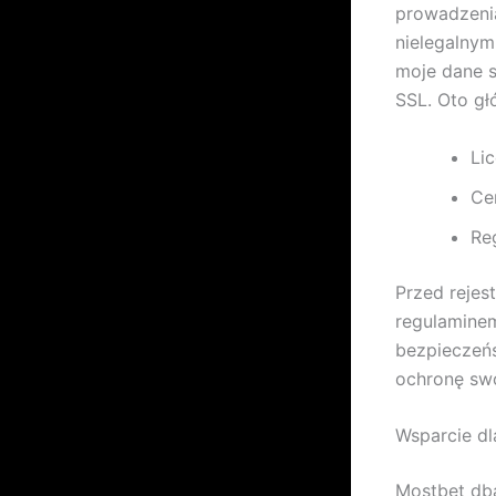
prowadzenia
nielegalnym
moje dane s
SSL. Oto gł
Li
Ce
Re
Przed rejes
regulaminem
bezpieczeń
ochronę swo
Wsparcie dla
Mostbet dba