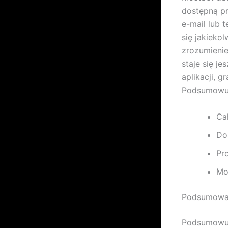
dostępną pr
e-mail lub 
się jakiekol
zrozumienie
staje się j
aplikacji, 
Podsumowują
Ca
Do
Pro
Mo
Podsumowa
Podsumowuj