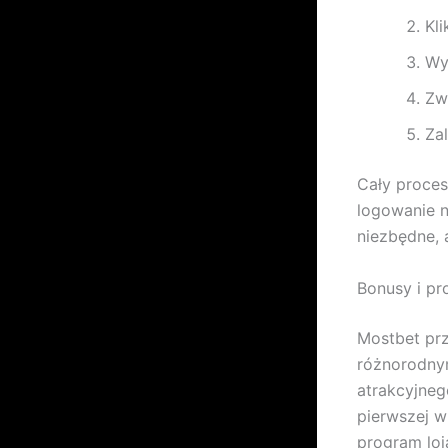
Kli
Wy
Zw
Zal
Cały proces
logowanie n
niezbędne, 
Bonusy i p
Mostbet prz
różnorodnym
atrakcyjne
pierwszej w
program loj