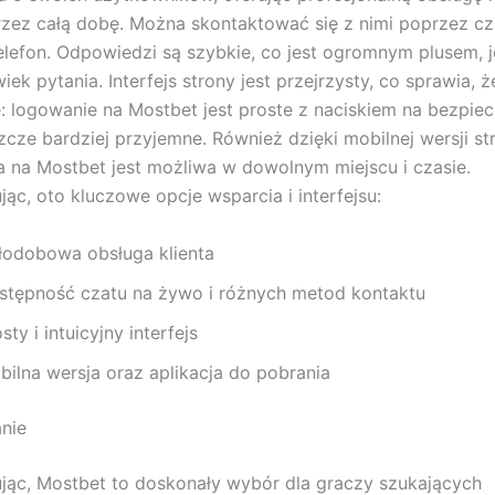
zez całą dobę. Można skontaktować się z nimi poprzez cz
telefon. Odpowiedzi są szybkie, co jest ogromnym plusem, j
wiek pytania. Interfejs strony jest przejrzysty, co sprawia, ż
: logowanie na Mostbet jest proste z naciskiem na bezpie
eszcze bardziej przyjemne. Również dzięki mobilnej wersji st
gra na Mostbet jest możliwa w dowolnym miejscu i czasie.
c, oto kluczowe opcje wsparcia i interfejsu:
łodobowa obsługa klienta
stępność czatu na żywo i różnych metod kontaktu
sty i intuicyjny interfejs
bilna wersja oraz aplikacja do pobrania
nie
ąc, Mostbet to doskonały wybór dla graczy szukających