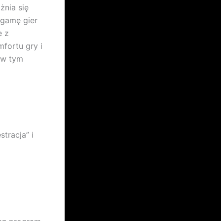
żnia się
 gamę gier
e z
fortu gry i
 w tym
stracja” i