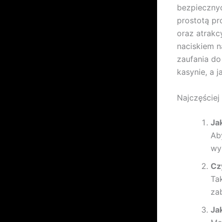
bezpiecznyc
prostotą pr
oraz atrakc
naciskiem n
zaufania do
kasynie, a 
Najczęściej
Ja
Aby
wy
Cz
Ta
zab
Ja