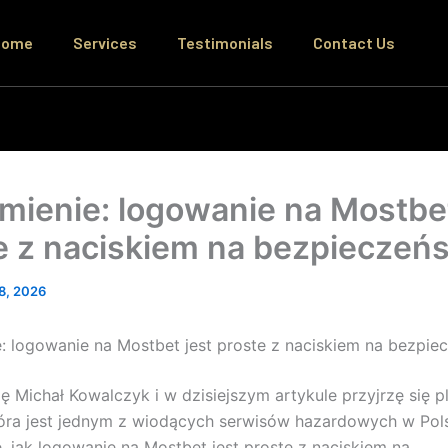
Home
Services
Testimonials
Contact Us
mienie: logowanie na Mostbet
e z naciskiem na bezpieczeń
 8, 2026
: logowanie na Mostbet jest proste z naciskiem na bezpie
 Michał Kowalczyk i w dzisiejszym artykule przyjrzę się p
óra jest jednym z wiodących serwisów hazardowych w Pol
, jak logowanie na Mostbet jest proste z naciskiem na