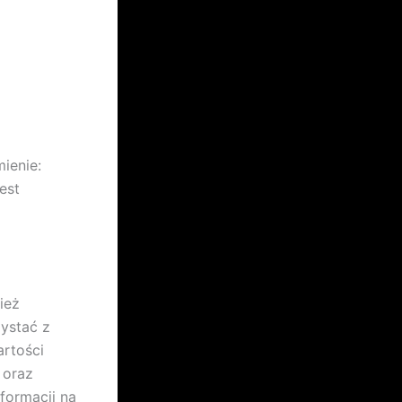
ienie:
est
ież
ystać z
rtości
 oraz
nformacji na