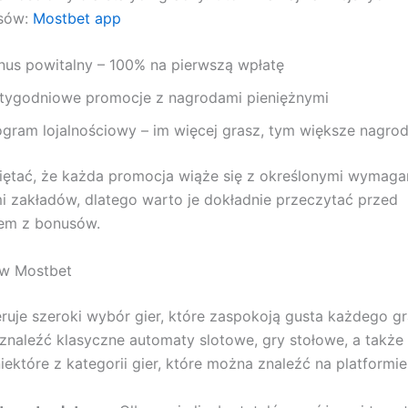
sów:
Mostbet app
nus powitalny – 100% na pierwszą wpłatę
tygodniowe promocje z nagrodami pieniężnymi
ogram lojalnościowy – im więcej grasz, tym większe nagro
ętać, że każda promocja wiąże się z określonymi wymaga
 zakładów, dlatego warto je dokładnie przeczytać przed
iem z bonusów.
 w Mostbet
ruje szeroki wybór gier, które zaspokoją gusta każdego gr
naleźć klasyczne automaty slotowe, gry stołowe, a także
iektóre z kategorii gier, które można znaleźć na platformie