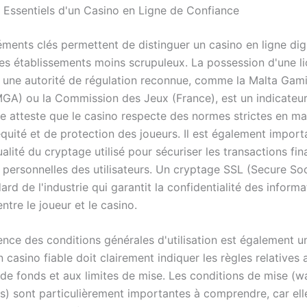
s Essentiels d'un Casino en Ligne de Confiance
léments clés permettent de distinguer un casino en ligne di
es établissements moins scrupuleux. La possession d'une l
r une autorité de régulation reconnue, comme la Malta Gam
MGA) ou la Commission des Jeux (France), est un indicateur
ce atteste que le casino respecte des normes strictes en ma
équité et de protection des joueurs. Il est également import
qualité du cryptage utilisé pour sécuriser les transactions fin
 personnelles des utilisateurs. Un cryptage SSL (Secure So
ard de l'industrie qui garantit la confidentialité des informa
tre le joueur et le casino.
nce des conditions générales d'utilisation est également un
n casino fiable doit clairement indiquer les règles relatives
s de fonds et aux limites de mise. Les conditions de mise (w
s) sont particulièrement importantes à comprendre, car ell