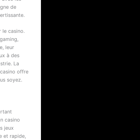
igne de
ertissante.
r le casino.
ogaming,
, leur
eux à des
strie. La
 casino offre
ous soyez.
urtant
Un casino
es jeux
e et rapide,