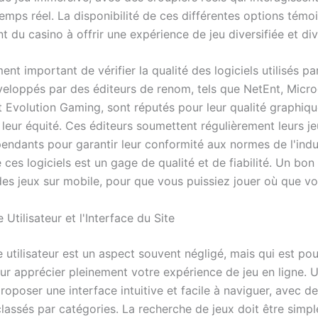
emps réel. La disponibilité de ces différentes options témo
 du casino à offrir une expérience de jeu diversifiée et div
ment important de vérifier la qualité des logiciels utilisés pa
veloppés par des éditeurs de renom, tels que NetEnt, Micr
t Evolution Gaming, sont réputés pour leur qualité graphique
t leur équité. Ces éditeurs soumettent régulièrement leurs j
pendants pour garantir leur conformité aux normes de l'indu
ces logiciels est un gage de qualité et de fiabilité. Un bon
es jeux sur mobile, pour que vous puissiez jouer où que v
 Utilisateur et l'Interface du Site
 utilisateur est un aspect souvent négligé, mais qui est po
our apprécier pleinement votre expérience de jeu en ligne. 
proposer une interface intuitive et facile à naviguer, avec d
lassés par catégories. La recherche de jeux doit être simpl