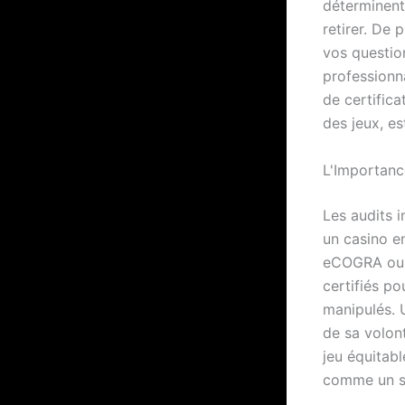
déterminent
retirer. De 
vos questio
professionn
de certific
des jeux, es
L'Importanc
Les audits 
un casino en
eCOGRA ou i
certifiés po
manipulés. 
de sa volon
jeu équitab
comme un si