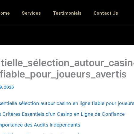
Home
Services
Testimonials
Contact Us
tielle_sélection_autour_casi
_fiable_pour_joueurs_avertis
 9, 2026
entielle sélection autour casino en ligne fiable pour joueurs
s Critères Essentiels d'un Casino en Ligne de Confiance
Importance des Audits Indépendants