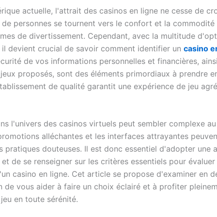
rique actuelle, l'attrait des casinos en ligne ne cesse de cro
s de personnes se tournent vers le confort et la commodité 
rmes de divertissement. Cependant, avec la multitude d'opt
 il devient crucial de savoir comment identifier un
casino e
écurité de vos informations personnelles et financières, ains
s jeux proposés, sont des éléments primordiaux à prendre 
établissement de qualité garantit une expérience de jeu agré
ns l'univers des casinos virtuels peut sembler complexe au
promotions alléchantes et les interfaces attrayantes peuven
 pratiques douteuses. Il est donc essentiel d'adopter une
t de se renseigner sur les critères essentiels pour évaluer 
d'un casino en ligne. Cet article se propose d'examiner en dé
n de vous aider à faire un choix éclairé et à profiter plein
jeu en toute sérénité.