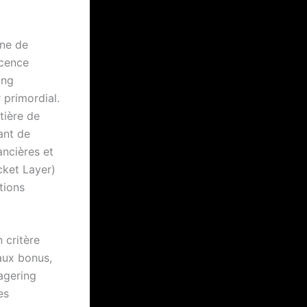
gne de
icence
ing
 primordial.
tière de
ant de
ancières et
cket Layer)
tions
 critère
 aux bonus,
agering
es