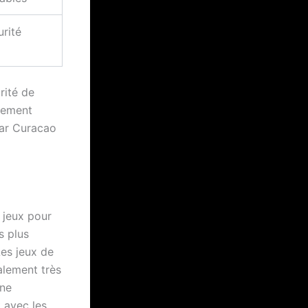
rité
rité de
lement
par Curacao
 jeux pour
s plus
Les jeux de
galement très
une
 avec les